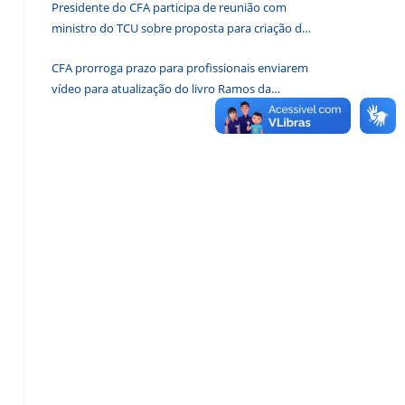
Presidente do CFA participa de reunião com
de
ministro do TCU sobre proposta para criação de
pesquisa.
associações dos Conselhos Federais
CFA prorroga prazo para profissionais enviarem
vídeo para atualização do livro Ramos da
Administração