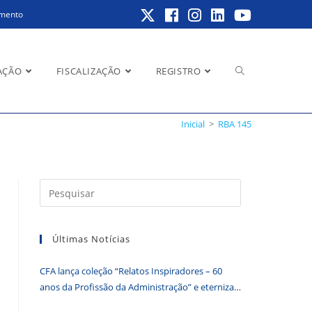
amento
Alternar
AÇÃO
FISCALIZAÇÃO
REGISTRO
Inicial
>
RBA 145
pesquisa
Pressione
a
do
tecla
Últimas Notícias
“Esc”
para
CFA lança coleção “Relatos Inspiradores – 60
fechar
site
anos da Profissão da Administração” e eterniza
o
histórias que transformam o Brasil
painel