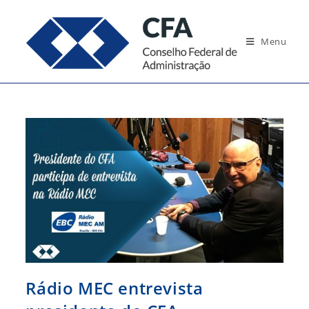
Ir
para
Menu
o
conteúdo
Rádio MEC entrevista