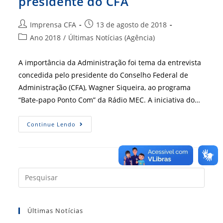
presidente do CFA
Autor
Post
Imprensa CFA
13 de agosto de 2018
do
publicado:
Categoria
Ano 2018
/
Últimas Notícias (Agência)
post:
do
post:
A importância da Administração foi tema da entrevista
concedida pelo presidente do Conselho Federal de
Administração (CFA), Wagner Siqueira, ao programa
“Bate-papo Ponto Com” da Rádio MEC. A iniciativa do…
Rádio
Continue Lendo
MEC
Entrevista
Presidente
Do
CFA
Press
a
tecla
Últimas Notícias
“Esc”