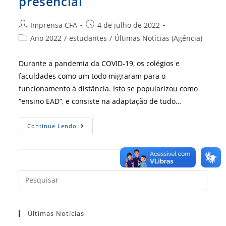
presencial
Autor
Post
Imprensa CFA
4 de julho de 2022
do
publicado:
Categoria
Ano 2022
/
estudantes
/
Últimas Notícias (Agência)
post:
do
post:
Durante a pandemia da COVID-19, os colégios e
faculdades como um todo migraram para o
funcionamento à distância. Isto se popularizou como
“ensino EAD”, e consiste na adaptação de tudo…
Os
Continue Lendo
Desafios
Na
Volta
Do
Ensino
Presencial
Press
a
tecla
Últimas Notícias
“Esc”