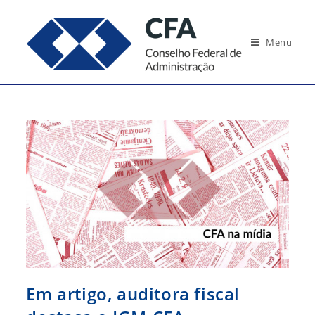
Ir
para
Menu
o
conteúdo
Em artigo, auditora fiscal