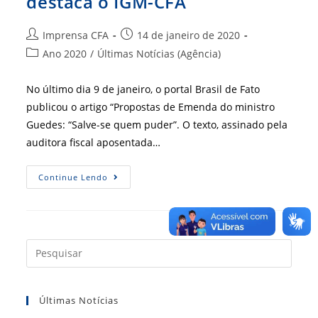
destaca o IGM-CFA
Autor
Post
Imprensa CFA
14 de janeiro de 2020
do
publicado:
Categoria
Ano 2020
/
Últimas Notícias (Agência)
post:
do
post:
No último dia 9 de janeiro, o portal Brasil de Fato
publicou o artigo “Propostas de Emenda do ministro
Guedes: “Salve-se quem puder”. O texto, assinado pela
auditora fiscal aposentada…
Em
Continue Lendo
Artigo,
Auditora
Fiscal
Destaca
O
IGM-
CFA
Press
a
tecla
Últimas Notícias
“Esc”