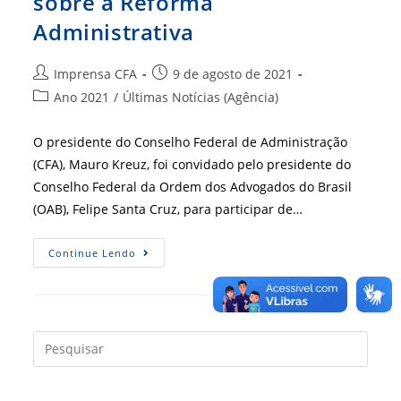
sobre a Reforma
Administrativa
Autor
Post
Imprensa CFA
9 de agosto de 2021
do
publicado:
Categoria
Ano 2021
/
Últimas Notícias (Agência)
post:
do
post:
O presidente do Conselho Federal de Administração
(CFA), Mauro Kreuz, foi convidado pelo presidente do
Conselho Federal da Ordem dos Advogados do Brasil
(OAB), Felipe Santa Cruz, para participar de…
Reunião
Continue Lendo
Abordou
A
PEC
32,
Sobre
A
Reforma
Press
Administrativa
a
tecla