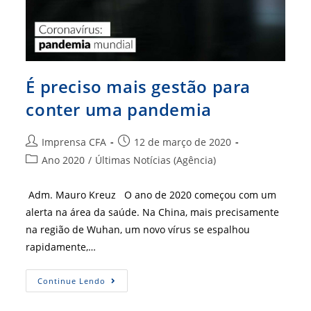
É preciso mais gestão para
conter uma pandemia
Autor
Post
Imprensa CFA
12 de março de 2020
do
publicado:
Categoria
Ano 2020
/
Últimas Notícias (Agência)
post:
do
post:
Adm. Mauro Kreuz O ano de 2020 começou com um
alerta na área da saúde. Na China, mais precisamente
na região de Wuhan, um novo vírus se espalhou
rapidamente,…
É
Continue Lendo
Preciso
Mais
Gestão