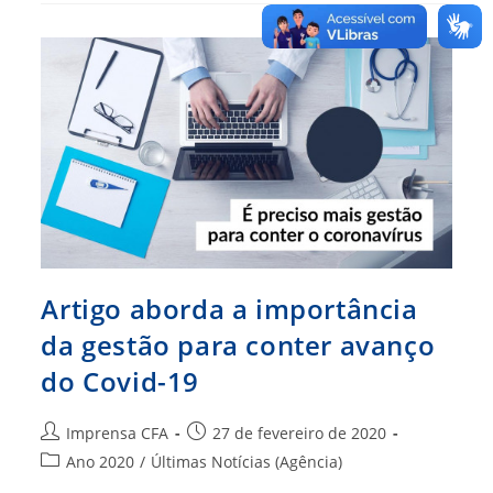
Para
Conter
Uma
Pandemia
Artigo aborda a importância
da gestão para conter avanço
do Covid-19
Autor
Post
Imprensa CFA
27 de fevereiro de 2020
do
publicado:
Categoria
Ano 2020
/
Últimas Notícias (Agência)
post:
do