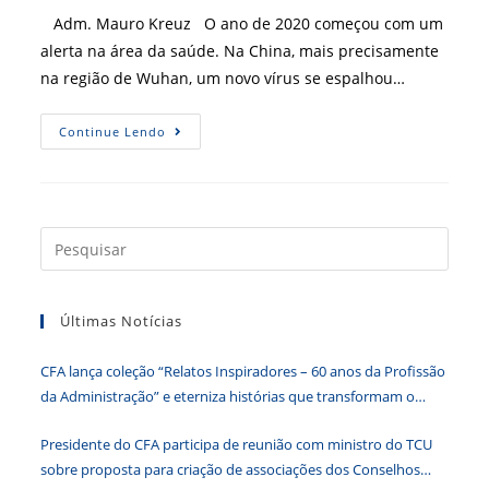
post:
Adm. Mauro Kreuz O ano de 2020 começou com um
alerta na área da saúde. Na China, mais precisamente
na região de Wuhan, um novo vírus se espalhou…
Artigo
Continue Lendo
Aborda
A
Importância
Da
Gestão
Para
Conter
Press
Avanço
a
Do
Covid-
tecla
19
Últimas Notícias
“Esc”
para
CFA lança coleção “Relatos Inspiradores – 60 anos da Profissão
fecha
da Administração” e eterniza histórias que transformam o
o
Brasil
paine
Presidente do CFA participa de reunião com ministro do TCU
de
sobre proposta para criação de associações dos Conselhos
pesqu