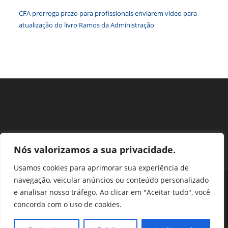
Federais
CFA prorroga prazo para profissionais enviarem vídeo para
atualização do livro Ramos da Administração
Nós valorizamos a sua privacidade.
Usamos cookies para aprimorar sua experiência de
navegação, veicular anúncios ou conteúdo personalizado
Perguntas Frequentes
Ouvidoria
Transparência e prestação de contas
e analisar nosso tráfego. Ao clicar em "Aceitar tudo", você
Assessoria de Imprensa
Portal SEI
LGPD
concorda com o uso de cookies.
Protocolo / Peticionamento