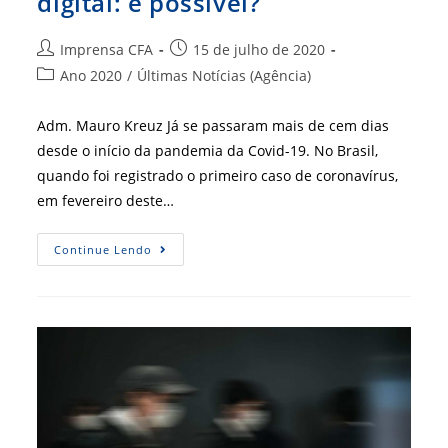
digital: é possível?
Autor
Post
Imprensa CFA
15 de julho de 2020
do
publicado:
Categoria
Ano 2020
/
Últimas Notícias (Agência)
post:
do
post:
Adm. Mauro Kreuz Já se passaram mais de cem dias
desde o início da pandemia da Covid-19. No Brasil,
quando foi registrado o primeiro caso de coronavírus,
em fevereiro deste…
Mente
Continue Lendo
Sã
No
Confinamento
Digital:
É
Possível?