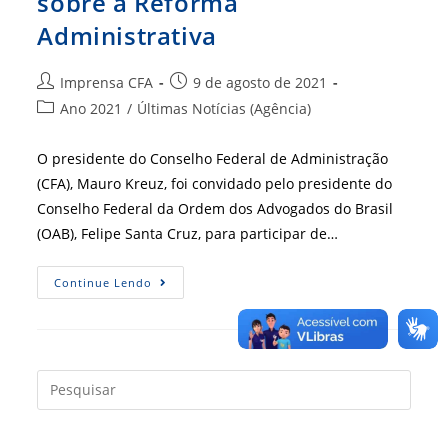
sobre a Reforma
Administrativa
Autor
Post
Imprensa CFA
9 de agosto de 2021
do
publicado:
Categoria
Ano 2021
/
Últimas Notícias (Agência)
post:
do
post:
O presidente do Conselho Federal de Administração
(CFA), Mauro Kreuz, foi convidado pelo presidente do
Conselho Federal da Ordem dos Advogados do Brasil
(OAB), Felipe Santa Cruz, para participar de…
Reunião
Continue Lendo
Abordou
A
PEC
32,
Sobre
A
Reforma
Press
Administrativa
a
tecla