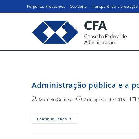
Ir
Perguntas Frequentes
Ouvidoria
Transparência e prestação 
para
o
conteúdo
mudança
Administração pública e a p
Autor
Post
Cate
Marcelo Gomes
2 de agosto de 2016
do
publicado:
do
post:
post
Administração
Continue Lendo
Pública
E
A
Possibilidade