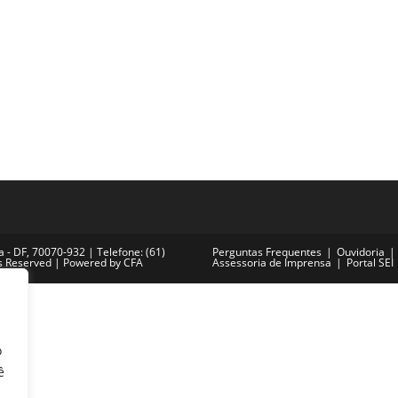
ia - DF, 70070-932 | Telefone: (61)
Perguntas Frequentes
Ouvidoria
ts Reserved | Powered by CFA
Assessoria de Imprensa
Portal SEI
o
ê