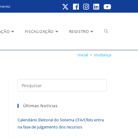
amento
Alternar
AÇÃO
FISCALIZAÇÃO
REGISTRO
Inicial
>
mudança
pesquisa
Pressione
a
do
tecla
Últimas Notícias
“Esc”
para
Calendário Eleitoral do Sistema CFA/CRAs entra
fechar
site
na fase de julgamento dos recursos
o
painel