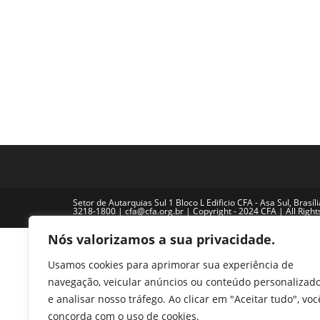
De
Mudanças
(CRA-
RJ)
Setor de Autarquias Sul 1 Bloco L Edificio CFA - Asa Sul, Brasíl
3218-1800 | cfa@cfa.org.br | Copyright - 2024 CFA | All Righ
Nós valorizamos a sua privacidade.
Usamos cookies para aprimorar sua experiência de
navegação, veicular anúncios ou conteúdo personalizad
e analisar nosso tráfego. Ao clicar em "Aceitar tudo", voc
concorda com o uso de cookies.