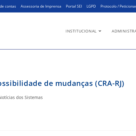
de contas
Assessoria de Imprensa
Portal SEI
LGPD
Protocolo / Peticion
INSTITUCIONAL
ADMINISTR
ossibilidade de mudanças (CRA-RJ)
goria
Notícias dos Sistemas
: