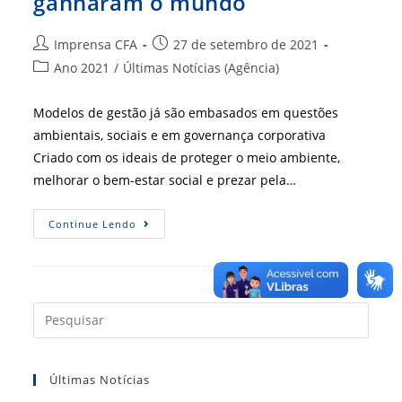
ganharam o mundo
Autor
Post
Imprensa CFA
27 de setembro de 2021
do
publicado:
Categoria
Ano 2021
/
Últimas Notícias (Agência)
post:
do
post:
Modelos de gestão já são embasados em questões
ambientais, sociais e em governança corporativa
Criado com os ideais de proteger o meio ambiente,
melhorar o bem-estar social e prezar pela…
ESG,
Continue Lendo
Por
Que
As
Três
Letras
Ganharam
O
Press
Mundo
a
tecla
Últimas Notícias
“Esc”