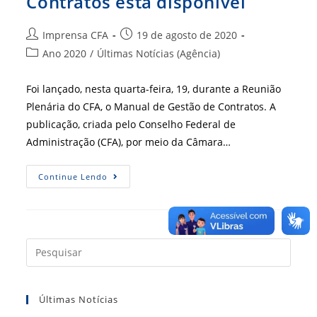
Contratos está disponível
Autor
Post
Imprensa CFA
19 de agosto de 2020
do
publicado:
Categoria
Ano 2020
/
Últimas Notícias (Agência)
post:
do
post:
Foi lançado, nesta quarta-feira, 19, durante a Reunião
Plenária do CFA, o Manual de Gestão de Contratos. A
publicação, criada pelo Conselho Federal de
Administração (CFA), por meio da Câmara…
Manual
Continue Lendo
De
Gestão
De
Contratos
Está
Disponível
Press
a
tecla
Últimas Notícias
“Esc”