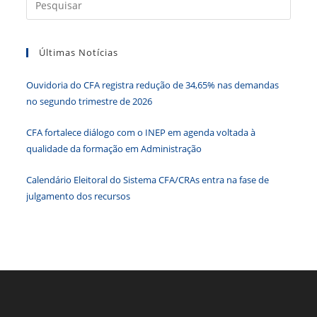
Na
a
Primeira
Cidade
tecla
Inteligente
Da
Últimas Notícias
“Esc”
Amazônia
para
Ouvidoria do CFA registra redução de 34,65% nas demandas
fecha
no segundo trimestre de 2026
o
paine
CFA fortalece diálogo com o INEP em agenda voltada à
de
qualidade da formação em Administração
pesqu
Calendário Eleitoral do Sistema CFA/CRAs entra na fase de
julgamento dos recursos