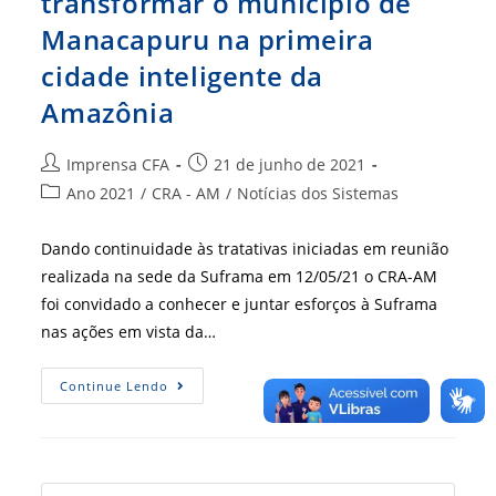
transformar o município de
Manacapuru na primeira
cidade inteligente da
Amazônia
Autor
Post
Imprensa CFA
21 de junho de 2021
do
publicado:
Categoria
Ano 2021
/
CRA - AM
/
Notícias dos Sistemas
post:
do
post:
Dando continuidade às tratativas iniciadas em reunião
realizada na sede da Suframa em 12/05/21 o CRA-AM
foi convidado a conhecer e juntar esforços à Suframa
nas ações em vista da…
Projeto
Continue Lendo
Piloto
Quer
Transformar
O
Município
De
Manacapuru
Press