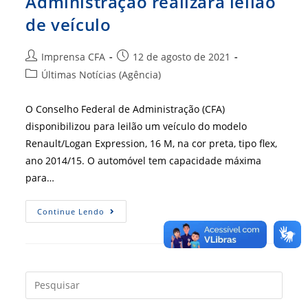
Administração realizará leilão
de veículo
Autor
Post
Imprensa CFA
12 de agosto de 2021
do
publicado:
Categoria
Últimas Notícias (Agência)
post:
do
post:
O Conselho Federal de Administração (CFA)
disponibilizou para leilão um veículo do modelo
Renault/Logan Expression, 16 M, na cor preta, tipo flex,
ano 2014/15. O automóvel tem capacidade máxima
para…
Conselho
Continue Lendo
Federal
De
Administração
Realizará
Leilão
De
Veículo
Press
a