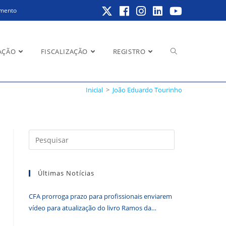
amento
Alternar
AÇÃO
FISCALIZAÇÃO
REGISTRO
Inicial
>
João Eduardo Tourinho
pesquisa
Pressione
a
do
tecla
Últimas Notícias
“Esc”
para
CFA prorroga prazo para profissionais enviarem
fechar
site
vídeo para atualização do livro Ramos da
o
Administração
painel