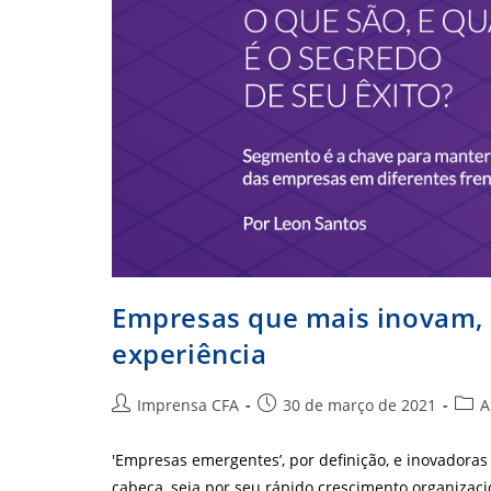
Empresas que mais inovam, 
experiência
Autor
Post
Cate
Imprensa CFA
30 de março de 2021
A
do
publicado:
do
post:
post:
'Empresas emergentes’, por definição, e inovadora
cabeça, seja por seu rápido crescimento organizaci