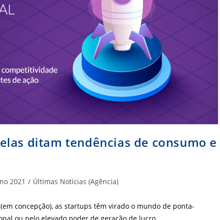
elas ditam tendências de consumo e
goria
no 2021
/
Últimas Notícias (Agência)
s (em concepção), as startups têm virado o mundo de ponta-
onal ou pelo elevado poder de geração de lucro.…