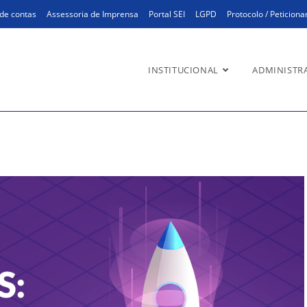
de contas
Assessoria de Imprensa
Portal SEI
LGPD
Protocolo / Peticion
INSTITUCIONAL
ADMINISTR