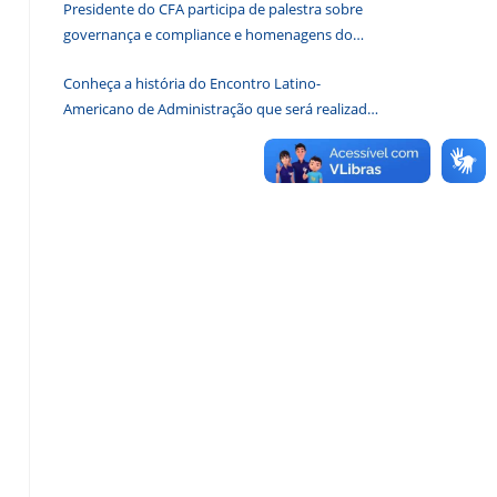
Presidente do CFA participa de palestra sobre
de
governança e compliance e homenagens do
pesquisa.
CRA-DF
Conheça a história do Encontro Latino-
Americano de Administração que será realizado
em Brasília em 2026