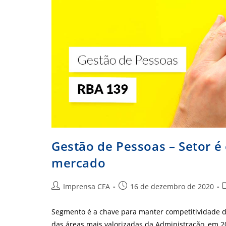
Gestão de Pessoas – Setor é
mercado
Autor
Post
C
Imprensa CFA
16 de dezembro de 2020
do
publicado:
post:
p
Segmento é a chave para manter competitividade 
das áreas mais valorizadas da Administração, em 2