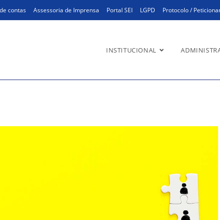
de contas
Assessoria de Imprensa
Portal SEI
LGPD
Protocolo / Peticion
INSTITUCIONAL
ADMINISTR