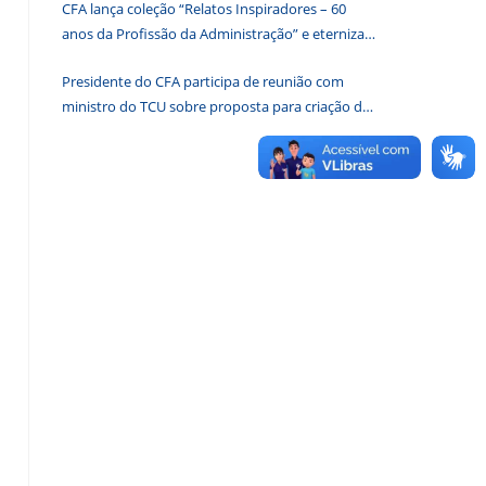
CFA lança coleção “Relatos Inspiradores – 60
de
anos da Profissão da Administração” e eterniza
pesquisa.
histórias que transformam o Brasil
Presidente do CFA participa de reunião com
ministro do TCU sobre proposta para criação de
associações dos Conselhos Federais