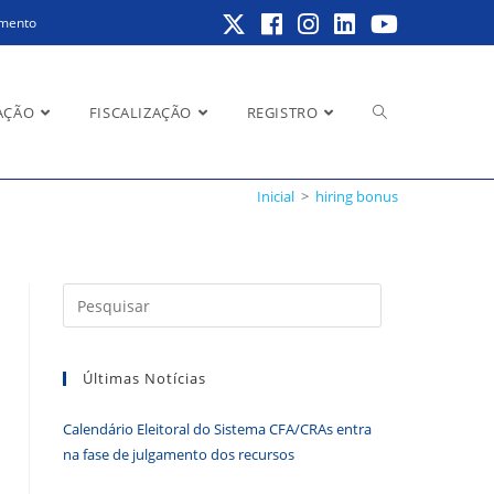
amento
Alternar
AÇÃO
FISCALIZAÇÃO
REGISTRO
Inicial
>
hiring bonus
pesquisa
Pressione
a
do
tecla
Últimas Notícias
“Esc”
para
Calendário Eleitoral do Sistema CFA/CRAs entra
fechar
site
na fase de julgamento dos recursos
o
painel