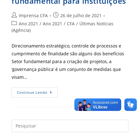
fundamental para instituições
Autor
Post
Imprensa CFA
26 de julho de 2021
do
publicado:
Categoria
Ano 2021
/
Ano 2021
/
CFA
/
Últimas Notícias
post:
do
(Agência)
post:
Direcionamento estratégico, controle de processos e
cumprimento de finalidade são alguns dos benefícios
Setor fundamental para a criação de projetos, a
‘governança pública’ é um conjunto de medidas que
visam…
Governança
Continue Lendo
Pública
É
Item
Fundamental
Para
Instituições
Press
a
tecla