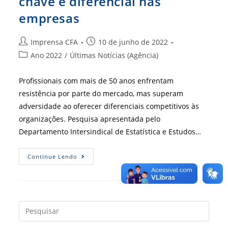
chave e diferencial nas
empresas
Autor
Post
Imprensa CFA
10 de junho de 2022
do
publicado:
Categoria
Ano 2022
/
Últimas Notícias (Agência)
post:
do
post:
Profissionais com mais de 50 anos enfrentam
resistência por parte do mercado, mas superam
adversidade ao oferecer diferenciais competitivos às
organizações. Pesquisa apresentada pelo
Departamento Intersindical de Estatística e Estudos…
Maturidade
Continue Lendo
Pode
Ser
Fator-
Chave
E
Diferencial
Nas
Press
Empresas
a