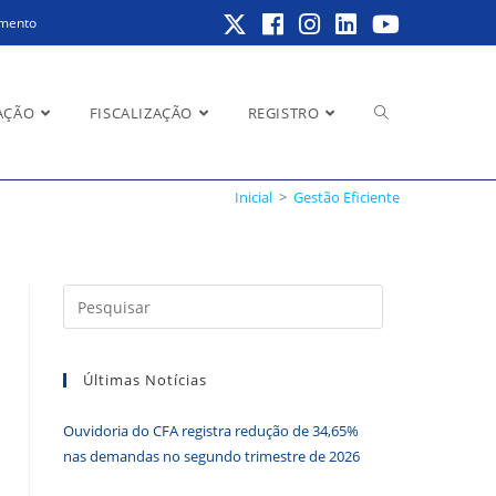
amento
Alternar
AÇÃO
FISCALIZAÇÃO
REGISTRO
Inicial
>
Gestão Eficiente
pesquisa
Pressione
a
do
tecla
Últimas Notícias
“Esc”
para
Ouvidoria do CFA registra redução de 34,65%
fechar
site
nas demandas no segundo trimestre de 2026
o
painel