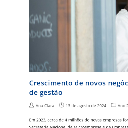
Crescimento de novos negóci
de gestão
Autor
Post
Categori
Ana Clara
13 de agosto de 2024
Ano 
do
publicado:
do
post:
post:
Em 2023, cerca de 4 milhões de novas empresas fo
Secretaria Nacional de Microempresa e da Empres