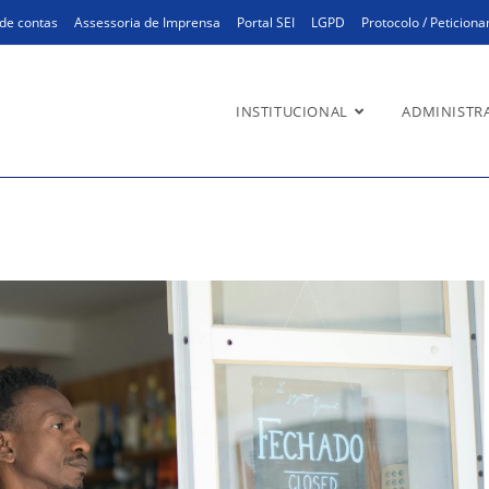
de contas
Assessoria de Imprensa
Portal SEI
LGPD
Protocolo / Peticion
INSTITUCIONAL
ADMINISTR