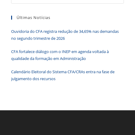
a
Na
Atualidade
tecla
Últimas Notícias
“Esc”
para
Ouvidoria do CFA registra redução de 34,65% nas demandas
fecha
no segundo trimestre de 2026
o
paine
CFA fortalece diálogo com o INEP em agenda voltada à
de
qualidade da formação em Administração
pesqu
Calendário Eleitoral do Sistema CFA/CRAs entra na fase de
julgamento dos recursos