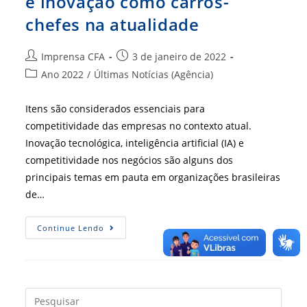
e inovação como carros-
chefes na atualidade
Autor
Post
Imprensa CFA
3 de janeiro de 2022
do
publicado:
Categoria
Ano 2022
/
Últimas Notícias (Agência)
post:
do
post:
Itens são considerados essenciais para
competitividade das empresas no contexto atual.
Inovação tecnológica, inteligência artificial (IA) e
competitividade nos negócios são alguns dos
principais temas em pauta em organizações brasileiras
de…
Revolução
Continue Lendo
Tecnológica
Tem
IA
E
Inovação
Como
Carros-
Press
Chefes