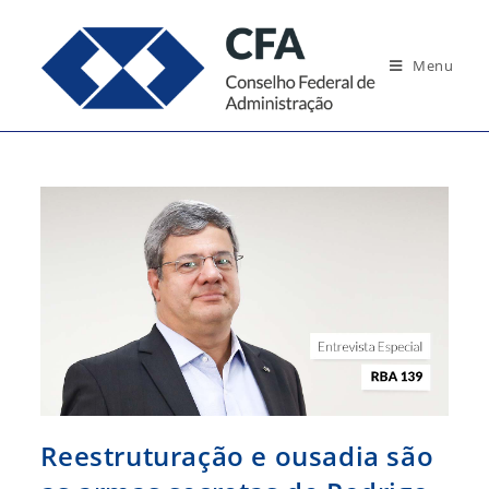
Ir
para
Menu
o
conteúdo
Reestruturação e ousadia são