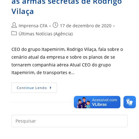
as armas secretas de Rodrigo
Vilaça
Autor
Post
Imprensa CFA
17 de dezembro de 2020
do
publicado:
Categoria
Últimas Notícias (Agência)
post:
do
post:
CEO do grupo Itapemirim, Rodrigo Vilaça, fala sobre o
cenário atual da empresa e sobre os planos de se
tornarem companhia aérea Atual CEO do grupo
Itapemirim, de transportes e…
Reestruturação
Continue Lendo
E
Ousadia
São
As
Armas
Secretas
De
Press
Rodrigo
a
Vilaça
tecla