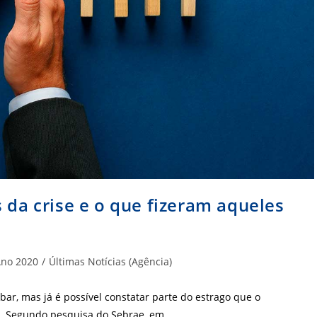
 da crise e o que fizeram aqueles
goria
no 2020
/
Últimas Notícias (Agência)
:
r, mas já é possível constatar parte do estrago que o
a. Segundo pesquisa do Sebrae, em…