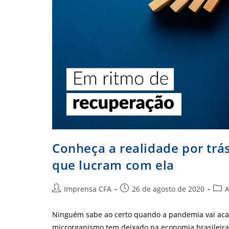
Conheça a realidade por trás
que lucram com ela
Autor
Post
Cate
Imprensa CFA
26 de agosto de 2020
A
do
publicado:
do
post:
post
Ninguém sabe ao certo quando a pandemia vai acaba
microrganismo tem deixado na economia brasileir