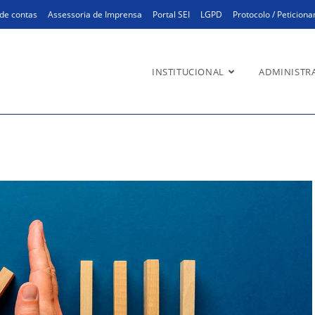
de contas
Assessoria de Imprensa
Portal SEI
LGPD
Protocolo / Peticion
INSTITUCIONAL
ADMINISTR
g