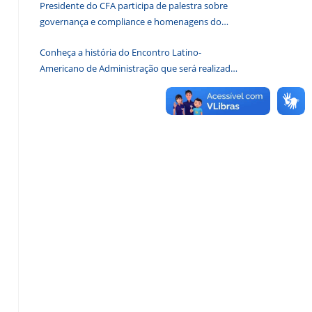
Presidente do CFA participa de palestra sobre
de
governança e compliance e homenagens do
pesquisa.
CRA-DF
Conheça a história do Encontro Latino-
Americano de Administração que será realizado
em Brasília em 2026