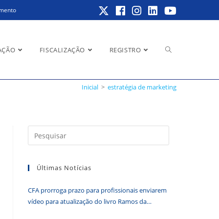
amento
Alternar
AÇÃO
FISCALIZAÇÃO
REGISTRO
Inicial
>
estratégia de marketing
pesquisa
Pressione
a
do
tecla
Últimas Notícias
“Esc”
para
CFA prorroga prazo para profissionais enviarem
fechar
site
vídeo para atualização do livro Ramos da
o
Administração
painel