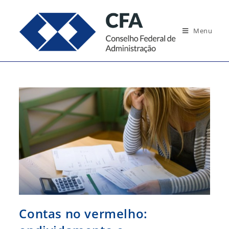
Ir
para
Menu
o
conteúdo
Contas no vermelho: