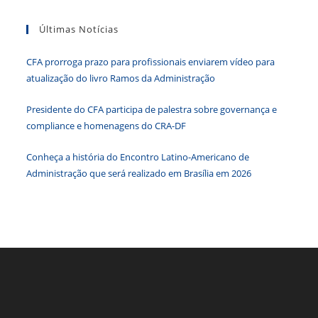
tecla
Últimas Notícias
“Esc”
para
CFA prorroga prazo para profissionais enviarem vídeo para
fecha
atualização do livro Ramos da Administração
o
paine
Presidente do CFA participa de palestra sobre governança e
de
compliance e homenagens do CRA-DF
pesqu
Conheça a história do Encontro Latino-Americano de
Administração que será realizado em Brasília em 2026