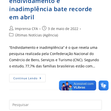
endividamento e
inadimplência bate recorde
em abril
Autor
Post
Imprensa CFA
3 de maio de 2022
do
publicado:
Categoria
Últimas Notícias (Agência)
post:
do
post:
“Endividamento e inadimplência” é o que revela uma
pesquisa realizada pela Confederação Nacional do
Comércio de Bens, Serviços e Turismo (CNC). Segundo
o estudo, 77,7% das famílias brasileiras estão com…
Contas
Continue Lendo
No
Vermelho:
Endividamento
E
Inadimplência
Bate
Recorde
Press
Em
a
Abril