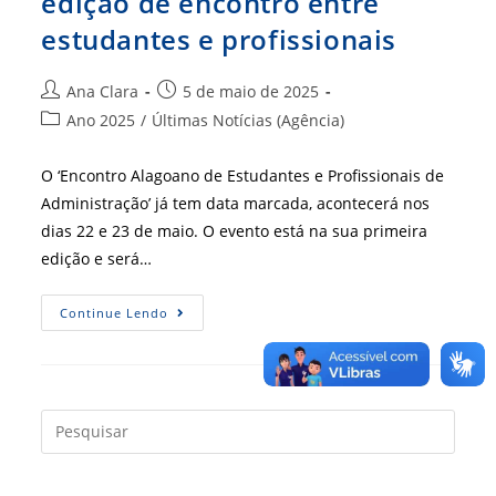
edição de encontro entre
estudantes e profissionais
Autor
Post
Ana Clara
5 de maio de 2025
do
publicado:
Categoria
Ano 2025
/
Últimas Notícias (Agência)
post:
do
post:
O ‘Encontro Alagoano de Estudantes e Profissionais de
Administração’ já tem data marcada, acontecerá nos
dias 22 e 23 de maio. O evento está na sua primeira
edição e será…
Alagoas
Continue Lendo
Realiza
Primeira
Edição
De
Encontro
Entre
Estudantes
Press
E
a
Profissionais
tecla