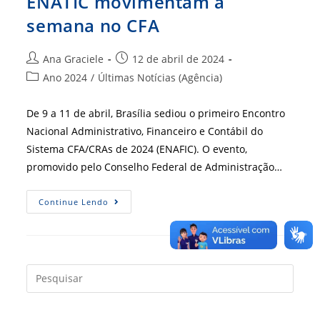
ENATIC movimentam a
semana no CFA
Autor
Post
Ana Graciele
12 de abril de 2024
do
publicado:
Categoria
Ano 2024
/
Últimas Notícias (Agência)
post:
do
post:
De 9 a 11 de abril, Brasília sediou o primeiro Encontro
Nacional Administrativo, Financeiro e Contábil do
Sistema CFA/CRAs de 2024 (ENAFIC). O evento,
promovido pelo Conselho Federal de Administração…
Sucesso
Continue Lendo
Absoluto:
ENAFIC
E
ENATIC
Movimentam
A
Semana
Press
No
a
CFA
tecla