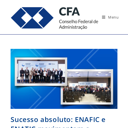
Ir
para
Menu
o
conteúdo
Sucesso absoluto: ENAFIC e