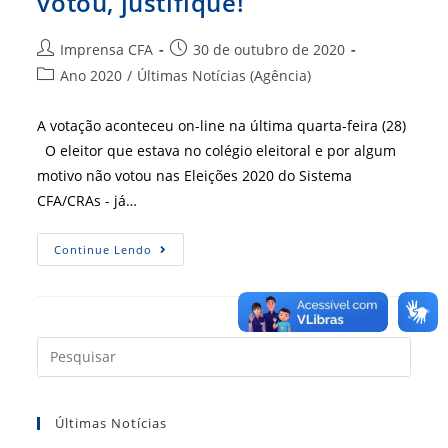
votou, justifique!
Autor
Post
Imprensa CFA
30 de outubro de 2020
do
publicado:
Categoria
Ano 2020
/
Últimas Notícias (Agência)
post:
do
post:
A votação aconteceu on-line na última quarta-feira (28)
O eleitor que estava no colégio eleitoral e por algum
motivo não votou nas Eleições 2020 do Sistema
CFA/CRAs - já…
Eleições
Continue Lendo
2020:
Se
Você
Não
Votou,
Justifique!
Press
a
tecla
Últimas Notícias
“Esc”