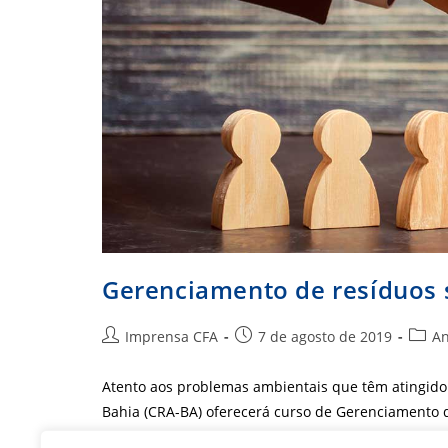
Gerenciamento de resíduos 
Autor
Post
Categ
Imprensa CFA
7 de agosto de 2019
An
do
publicado:
do
post:
post:
Atento aos problemas ambientais que têm atingido 
Bahia (CRA-BA) oferecerá curso de Gerenciamento 