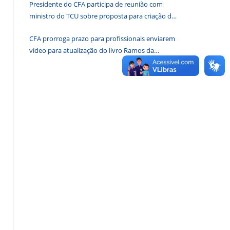
Presidente do CFA participa de reunião com
de
ministro do TCU sobre proposta para criação de
pesquisa.
associações dos Conselhos Federais
CFA prorroga prazo para profissionais enviarem
vídeo para atualização do livro Ramos da
Administração