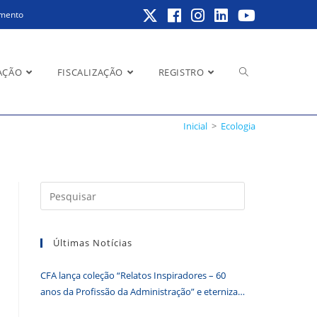
amento
Alternar
AÇÃO
FISCALIZAÇÃO
REGISTRO
Inicial
>
Ecologia
pesquisa
Pressione
a
do
tecla
Últimas Notícias
“Esc”
para
CFA lança coleção “Relatos Inspiradores – 60
fechar
site
anos da Profissão da Administração” e eterniza
o
histórias que transformam o Brasil
painel