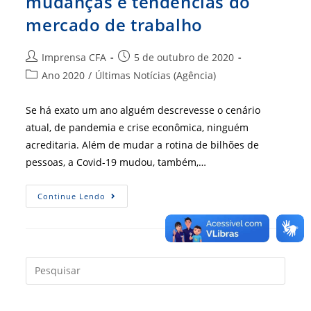
mudanças e tendências do
mercado de trabalho
Autor
Post
Imprensa CFA
5 de outubro de 2020
do
publicado:
Categoria
Ano 2020
/
Últimas Notícias (Agência)
post:
do
post:
Se há exato um ano alguém descrevesse o cenário
atual, de pandemia e crise econômica, ninguém
acreditaria. Além de mudar a rotina de bilhões de
pessoas, a Covid-19 mudou, também,…
RBA
Continue Lendo
Mostra Principais
Mudanças
E
Tendências
Do
Mercado
De
Press
Trabalho
a
tecla