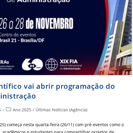
ntífico vai abrir programação do
inistração
Categoria
5
Ano 2025
/
Últimas Notícias (Agência)
do
post:
025) começa nesta quarta-feira (26/11) com pré-eventos como o
is, acadêmicos e estudantes para compartilhar projetos de