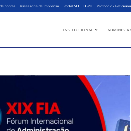
de contas
Assessoria de Imprensa
Portal SEI
LGPD
Protocolo / Peticion
INSTITUCIONAL
ADMINISTR