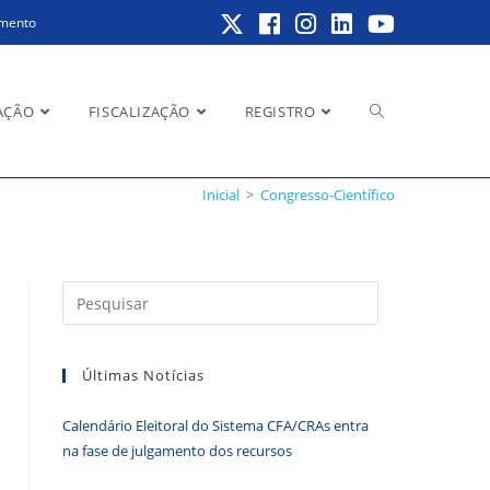
amento
Alternar
AÇÃO
FISCALIZAÇÃO
REGISTRO
Inicial
>
Congresso-Científico
pesquisa
Pressione
a
do
tecla
Últimas Notícias
“Esc”
para
Calendário Eleitoral do Sistema CFA/CRAs entra
fechar
site
na fase de julgamento dos recursos
o
painel