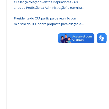
CFA lança coleção “Relatos Inspiradores – 60
de
anos da Profissão da Administração” e eterniza
pesquisa.
histórias que transformam o Brasil
Presidente do CFA participa de reunião com
ministro do TCU sobre proposta para criação de
associações dos Conselhos Federais