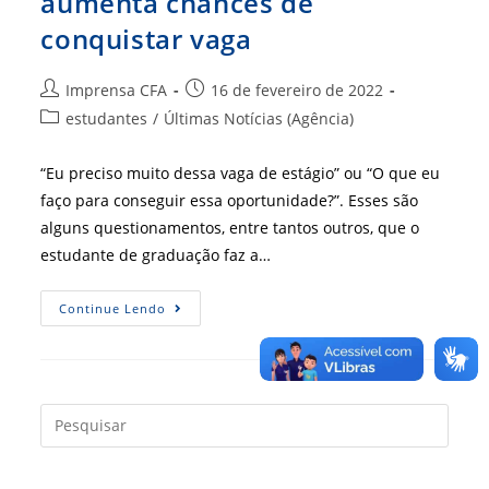
aumenta chances de
conquistar vaga
Autor
Post
Imprensa CFA
16 de fevereiro de 2022
do
publicado:
Categoria
estudantes
/
Últimas Notícias (Agência)
post:
do
post:
“Eu preciso muito dessa vaga de estágio” ou “O que eu
faço para conseguir essa oportunidade?”. Esses são
alguns questionamentos, entre tantos outros, que o
estudante de graduação faz a…
Estágio:
Continue Lendo
Saber
Se
Expressar
Aumenta
Chances
De
Conquistar
Press
Vaga
a
tecla