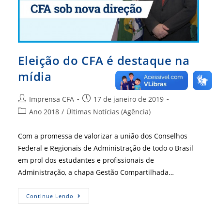
Eleição do CFA é destaque na
mídia
Autor
Post
Imprensa CFA
17 de janeiro de 2019
do
publicado:
Categoria
Ano 2018
/
Últimas Notícias (Agência)
post:
do
post:
Com a promessa de valorizar a união dos Conselhos
Federal e Regionais de Administração de todo o Brasil
em prol dos estudantes e profissionais de
Administração, a chapa Gestão Compartilhada…
Eleição
Continue Lendo
Do
CFA
É