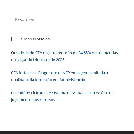
Destaque
Na
Mídia
Press
a
tecla
Últimas Notícias
“Esc”
para
Ouvidoria do CFA registra redução de 34,65% nas demandas
fecha
no segundo trimestre de 2026
o
paine
CFA fortalece diálogo com o INEP em agenda voltada à
de
qualidade da formação em Administração
pesqu
Calendário Eleitoral do Sistema CFA/CRAs entra na fase de
julgamento dos recursos