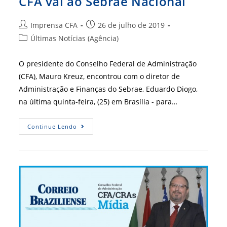
CFA vai ao Sebrae Nacional
Autor
Post
Imprensa CFA
26 de julho de 2019
do
publicado:
Categoria
Últimas Notícias (Agência)
post:
do
post:
O presidente do Conselho Federal de Administração
(CFA), Mauro Kreuz, encontrou com o diretor de
Administração e Finanças do Sebrae, Eduardo Diogo,
na última quinta-feira, (25) em Brasília - para…
Visita
Continue Lendo
Cortesia:
Presidente
Do
CFA
Vai
Ao
Sebrae
Nacional