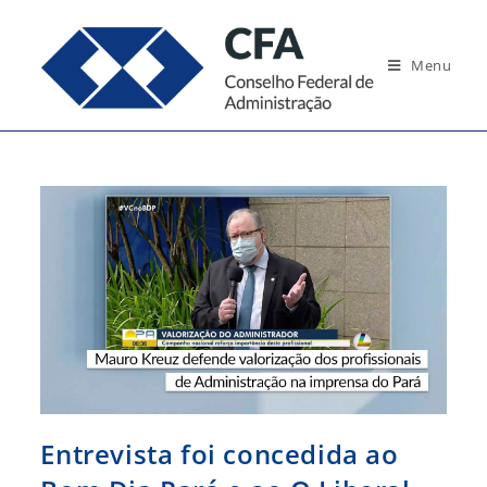
Ir
para
Menu
o
conteúdo
Entrevista foi concedida ao