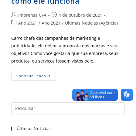
como ele funciona
Autor
Post
Imprensa CFA
4 de outubro de 2021
do
publicado:
Categoria
Ano 2021
/
Ano 2021
/
Últimas Notícias (Agência)
post:
do
post:
Carro chefe das campanhas de marketing e
publicidade, ele define a proposta das marcas e seus
objetivos Como você gostaria que sua empresa, seus
produtos, ou serviços fossem vistos pelo…
Branding,
Continue Lendo
Entenda
O
Que
É
E
Como
Ele
Press
Funciona
a
tecla
Últimas Notícias
“Esc”