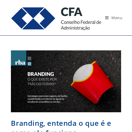
Ir
para
Menu
o
conteúdo
Branding, entenda o que é e