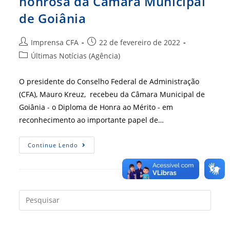
honrosa da Câmara Municipal
de Goiânia
Autor
Post
Imprensa CFA
22 de fevereiro de 2022
do
publicado:
Categoria
Últimas Notícias (Agência)
post:
do
post:
O presidente do Conselho Federal de Administração
(CFA), Mauro Kreuz, recebeu da Câmara Municipal de
Goiânia - o Diploma de Honra ao Mérito - em
reconhecimento ao importante papel de…
Líder
Continue Lendo
Do
CFA
Recebe
Menção
Honrosa
Da
Câmara
Press
Municipal
a
De
Goiânia
tecla