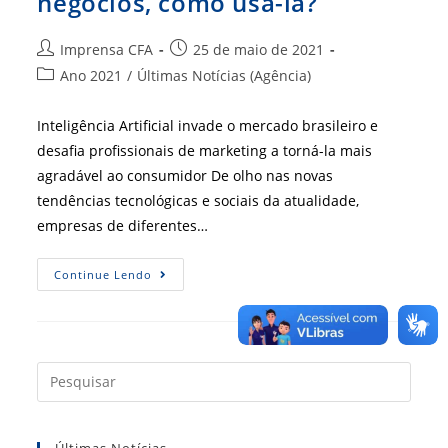
negócios, como usá-la?
Autor
Post
Imprensa CFA
25 de maio de 2021
do
publicado:
Categoria
Ano 2021
/
Últimas Notícias (Agência)
post:
do
post:
Inteligência Artificial invade o mercado brasileiro e
desafia profissionais de marketing a torná-la mais
agradável ao consumidor De olho nas novas
tendências tecnológicas e sociais da atualidade,
empresas de diferentes…
Inteligência
Continue Lendo
Artificial
Nos
Negócios,
Como
Usá-
La?
Press
a
tecla
Últimas Notícias