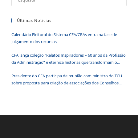
E
a
Moções
De
tecla
Aplausos
A
Últimas Notícias
“Esc”
Líderes
Do
para
CFA
Calendário Eleitoral do Sistema CFA/CRAs entra na fase de
fecha
julgamento dos recursos
o
paine
CFA lança coleção “Relatos Inspiradores – 60 anos da Profissão
de
da Administração” e eterniza histórias que transformam o
pesqu
Brasil
Presidente do CFA participa de reunião com ministro do TCU
sobre proposta para criação de associações dos Conselhos
Federais