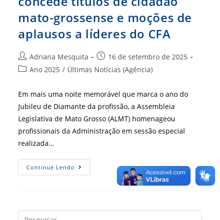
concede títulos de cidadão
mato-grossense e moções de
aplausos a líderes do CFA
Autor
Post
Adriana Mesquita
16 de setembro de 2025
do
publicado:
Categoria
Ano 2025
/
Últimas Notícias (Agência)
post:
do
post:
Em mais uma noite memorável que marca o ano do
Jubileu de Diamante da profissão, a Assembleia
Legislativa de Mato Grosso (ALMT) homenageou
profissionais da Administração em sessão especial
realizada…
Assembleia
Continue Lendo
Legislativa
Concede
Títulos
De
Cidadão
Mato-
Grossense
Press