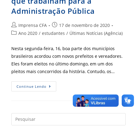
que trabalham para a
Administração Pública
Autor
Post
Imprensa CFA
17 de novembro de 2020
do
publicado:
Categoria
Ano 2020
/
estudantes
/
Últimas Notícias (Agência)
post:
do
post:
Nesta segunda-feira, 16, boa parte dos municípios
brasileiros acordou com novos prefeitos e vereadores.
Eles foram eleitos no último domingo, em um dos
pleitos mais concorridos da história. Contudo, os…
Saiba
Continue Lendo
Quem
São
As
Pessoas
Que
Trabalham
Para
Press
A
a
Administração
Pública
tecla