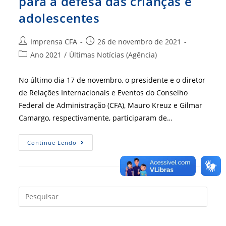
para a defesa das crianças e
adolescentes
Autor
Post
Imprensa CFA
26 de novembro de 2021
do
publicado:
Categoria
Ano 2021
/
Últimas Notícias (Agência)
post:
do
post:
No último dia 17 de novembro, o presidente e o diretor
de Relações Internacionais e Eventos do Conselho
Federal de Administração (CFA), Mauro Kreuz e Gilmar
Camargo, respectivamente, participaram de…
CFA
Continue Lendo
Vai
Apoiar
Ações
Voltadas
Para
A
Defesa
Press
Das
a
Crianças
E
tecla
Adolescentes