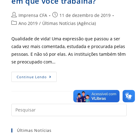
em que você trabalha?
Autor
Post
Imprensa CFA
11 de dezembro de 2019
do
publicado:
Categoria
Ano 2019
/
Últimas Notícias (Agência)
post:
do
post:
Qualidade de vida! Uma expressão que passou a ser
cada vez mais comentada, estudada e procurada pelas
pessoas. E não só por elas. As instituições também têm
se preocupado com…
Quão
Continue Lendo
Saudável
É
O
Ambiente
Em
Que
Você
Press
Trabalha?
a
tecla
Últimas Notícias
“Esc”