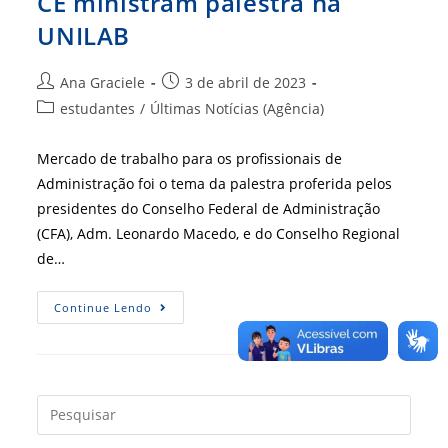
CE ministram palestra na
UNILAB
Autor
Post
Ana Graciele
3 de abril de 2023
do
publicado:
Categoria
estudantes
/
Últimas Notícias (Agência)
post:
do
post:
Mercado de trabalho para os profissionais de
Administração foi o tema da palestra proferida pelos
presidentes do Conselho Federal de Administração
(CFA), Adm. Leonardo Macedo, e do Conselho Regional
de…
Presidentes
Continue Lendo
Do
CFA
E
Do
CRA-
CE
Ministram
Press
Palestra
a
Na
UNILAB