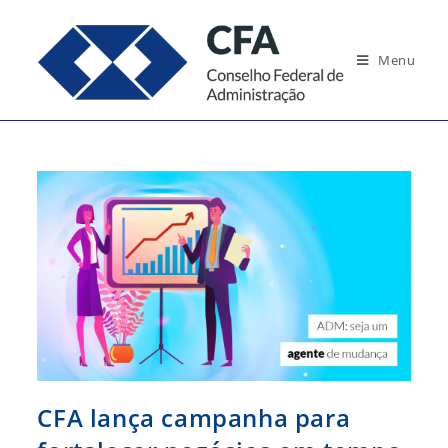
Ir
para
Menu
o
conteúdo
CFA lança campanha para