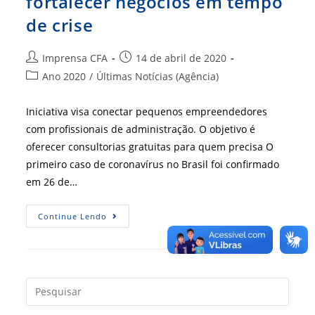
fortalecer negócios em tempo
de crise
Autor
Post
Imprensa CFA
14 de abril de 2020
do
publicado:
Categoria
Ano 2020
/
Últimas Notícias (Agência)
post:
do
post:
Iniciativa visa conectar pequenos empreendedores
com profissionais de administração. O objetivo é
oferecer consultorias gratuitas para quem precisa O
primeiro caso de coronavírus no Brasil foi confirmado
em 26 de…
CFA
Continue Lendo
Lança
Campanha
Para
Fortalecer
Negócios
Em
Tempo
Press
De
a
Crise