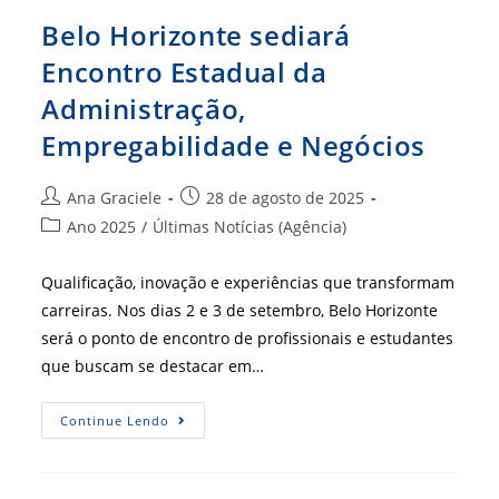
Belo Horizonte sediará
Encontro Estadual da
Administração,
Empregabilidade e Negócios
Autor
Post
Ana Graciele
28 de agosto de 2025
do
publicado:
Categoria
Ano 2025
/
Últimas Notícias (Agência)
post:
do
post:
Qualificação, inovação e experiências que transformam
carreiras. Nos dias 2 e 3 de setembro, Belo Horizonte
será o ponto de encontro de profissionais e estudantes
que buscam se destacar em…
Belo
Continue Lendo
Horizonte
Sediará
Encontro
Estadual
Da