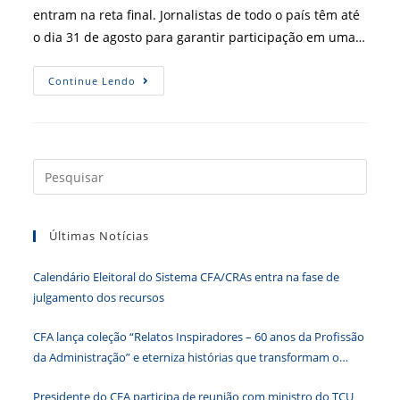
entram na reta final. Jornalistas de todo o país têm até
o dia 31 de agosto para garantir participação em uma…
Prêmio
Continue Lendo
CFA
De
Jornalismo:
Inscrições
Terminam
No
Final
Press
De
a
Agosto
tecla
Últimas Notícias
“Esc”
para
Calendário Eleitoral do Sistema CFA/CRAs entra na fase de
fecha
julgamento dos recursos
o
paine
CFA lança coleção “Relatos Inspiradores – 60 anos da Profissão
de
da Administração” e eterniza histórias que transformam o
pesqu
Brasil
Presidente do CFA participa de reunião com ministro do TCU