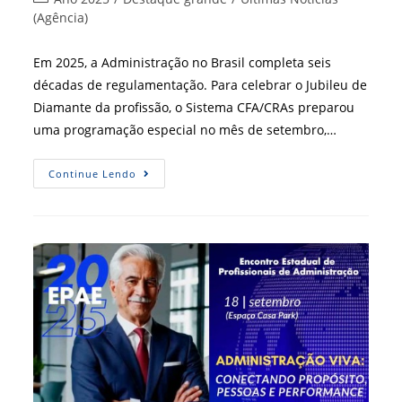
post:
do
(Agência)
post:
Em 2025, a Administração no Brasil completa seis
décadas de regulamentação. Para celebrar o Jubileu de
Diamante da profissão, o Sistema CFA/CRAs preparou
uma programação especial no mês de setembro,…
Administração
Continue Lendo
Celebra
60
Anos
Com
Programação
Especial
Em
Setembro