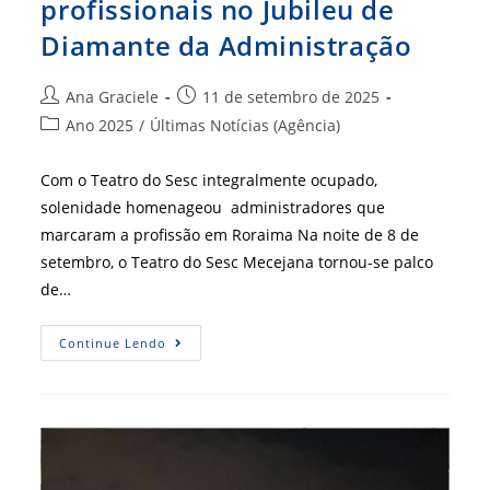
profissionais no Jubileu de
Diamante da Administração
Autor
Post
Ana Graciele
11 de setembro de 2025
do
publicado:
Categoria
Ano 2025
/
Últimas Notícias (Agência)
post:
do
post:
Com o Teatro do Sesc integralmente ocupado,
solenidade homenageou administradores que
marcaram a profissão em Roraima Na noite de 8 de
setembro, o Teatro do Sesc Mecejana tornou-se palco
de…
Homenagem
Continue Lendo
Reúne
Profissionais
No
Jubileu
De
Diamante
Da
Administração