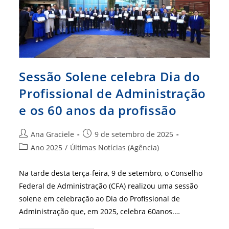
Da
Sociedade
Sessão Solene celebra Dia do
Profissional de Administração
e os 60 anos da profissão
Autor
Post
Ana Graciele
9 de setembro de 2025
do
publicado:
Categoria
Ano 2025
/
Últimas Notícias (Agência)
post:
do
post:
Na tarde desta terça-feira, 9 de setembro, o Conselho
Federal de Administração (CFA) realizou uma sessão
solene em celebração ao Dia do Profissional de
Administração que, em 2025, celebra 60anos.…