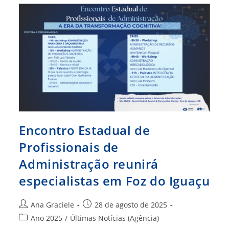
Administração,
Empregabilidade
E
Negócios
Encontro Estadual de
Profissionais de
Administração reunirá
especialistas em Foz do Iguaçu
Autor
Post
Ana Graciele
28 de agosto de 2025
do
publicado:
Categoria
Ano 2025
/
Últimas Notícias (Agência)
post:
do