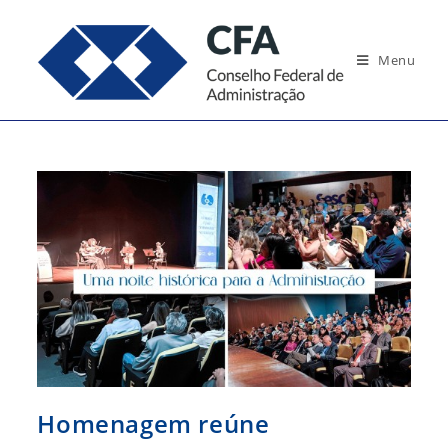
Ir
para
Menu
o
conteúdo
Homenagem reúne