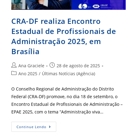
CRA-DF realiza Encontro
Estadual de Profissionais de
Administração 2025, em
Brasília
Autor
Post
Ana Graciele
28 de agosto de 2025
do
publicado:
Categoria
Ano 2025
/
Últimas Notícias (Agência)
post:
do
post:
O Conselho Regional de Administração do Distrito
Federal (CRA-DF) promove, no dia 18 de setembro, o
Encontro Estadual de Profissionais de Administração –
EPAE 2025, com o tema “Administração viva…
CRA-
Continue Lendo
DF
Realiza