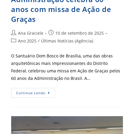
anos com missa de Ação de
Graças
Autor
Post
Ana Graciele
10 de setembro de 2025
do
publicado:
Categoria
Ano 2025
/
Últimas Notícias (Agência)
post:
do
post:
O Santuário Dom Bosco de Brasília, uma das obras
arquitetônicas mais impressionantes do Distrito
Federal, celebrou uma missa em Ação de Graças pelos
60 anos da Administração no Brasil. A…
Administração
Continue Lendo
Celebra
60
Anos
Com
Missa
De
Ação
De
Graças