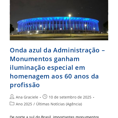
Onda azul da Administração –
Monumentos ganham
iluminação especial em
homenagem aos 60 anos da
profissão
Autor
Post
Ana Graciele
10 de setembro de 2025
do
publicado:
Categoria
Ano 2025
/
Últimas Notícias (Agência)
post:
do
post:
De norte a sul do Brasil, importantes monumentos,