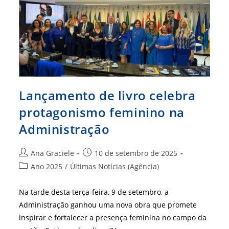
Lançamento de livro celebra
protagonismo feminino na
Administração
Autor
Post
Ana Graciele
10 de setembro de 2025
do
publicado:
Categoria
Ano 2025
/
Últimas Notícias (Agência)
post:
do
post:
Na tarde desta terça-feira, 9 de setembro, a
Administração ganhou uma nova obra que promete
inspirar e fortalecer a presença feminina no campo da