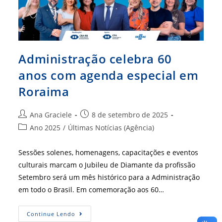
Administração celebra 60
anos com agenda especial em
Roraima
Autor
Post
Ana Graciele
8 de setembro de 2025
do
publicado:
Categoria
Ano 2025
/
Últimas Notícias (Agência)
post:
do
post:
Sessões solenes, homenagens, capacitações e eventos
culturais marcam o Jubileu de Diamante da profissão
Setembro será um mês histórico para a Administração
em todo o Brasil. Em comemoração aos 60…
Administração
Continue Lendo
Celebra