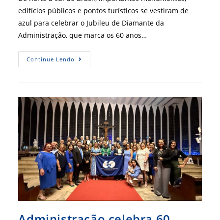
edifícios públicos e pontos turísticos se vestiram de
azul para celebrar o Jubileu de Diamante da
Administração, que marca os 60 anos…
Onda
Continue Lendo
Azul
Da
Administração
–
Monumentos
Ganham
Iluminação
Especial
Em
Homenagem
Aos
60
Anos
Da
Profissão
Administração celebra 60