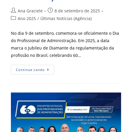
Autor
Post
Ana Graciele
8 de setembro de 2025
do
publicado:
Categoria
Ano 2025
/
Últimas Notícias (Agência)
post:
do
post:
No dia 9 de setembro, comemora-se oficialmente o Dia
do Profissional de Administração. Em 2025, a data
marca o Jubileu de Diamante da regulamentação da
profissão no Brasil, celebrando 60…
Monumentos
Continue Lendo
Em
Todo
O
Brasil
Ganham
Iluminação
Azul
Em
Celebração
Aos
60
Anos
Da
Administração