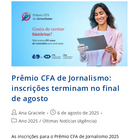
Da
Bahia
Vai
Reunir
Inovação,
Tecnologia
E
Propósito
Prêmio CFA de Jornalismo:
inscrições terminam no final
de agosto
Autor
Post
Ana Graciele
6 de agosto de 2025
do
publicado:
Categoria
Ano 2025
/
Últimas Notícias (Agência)
post:
do
post:
As inscrições para o Prêmio CFA de Jornalismo 2025