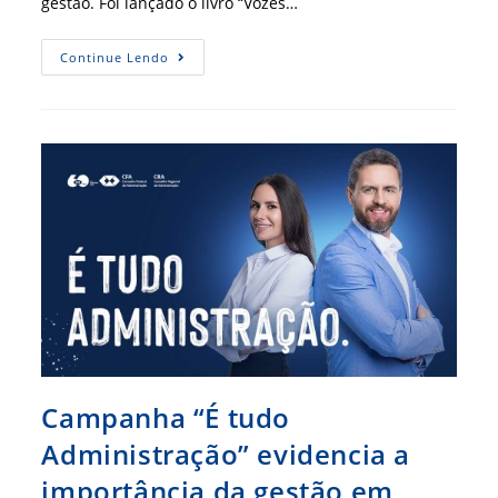
gestão. Foi lançado o livro “Vozes…
Lançamento
Continue Lendo
De
Livro
Celebra
Protagonismo
Feminino
Na
Administração
Campanha “É tudo
Administração” evidencia a
importância da gestão em