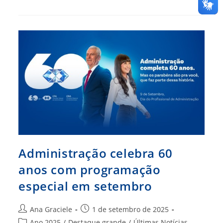
60
Anos
Com
Agenda
Especial
Em
Roraima
Administração celebra 60
anos com programação
especial em setembro
Autor
Post
Ana Graciele
1 de setembro de 2025
do
publicado:
Categoria
Ano 2025
/
Destaque grande
/
Últimas Notícias