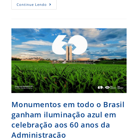
Sessão
Continue Lendo
Solene
Celebra
Dia
Do
Profissional
De
Administração
E
Os
60
Anos
Da
Profissão
Monumentos em todo o Brasil
ganham iluminação azul em
celebração aos 60 anos da
Administração