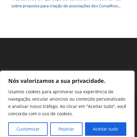
sobre proposta para criação de associações dos Conselhos
Federais
Nós valorizamos a sua privacidade.
Usamos cookies para aprimorar sua experiência de
navegação, veicular anúncios ou conteúdo personalizado
Perguntas Frequentes
Ouvidoria
Transparência e prestação de contas
e analisar nosso tráfego. Ao clicar em "Aceitar tudo", você
Assessoria de Imprensa
Portal SEI
LGPD
concorda com o uso de cookies.
Protocolo / Peticionamento
Setor de Autarquias Sul 1 Bloco L Edificio CFA - Asa Sul, Brasília -
Customizar
Rejeitar
Aceitar tudo
DF, 70070-932 | Telefone: (61) 3218-1800 | cfa@cfa.org.br |
Copyright - 2024 CFA | All Rights Reserved | Powered by CFA