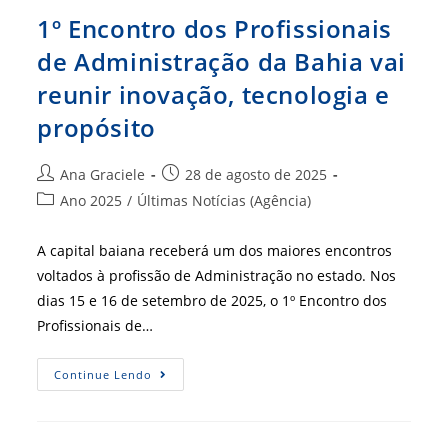
1º Encontro dos Profissionais
de Administração da Bahia vai
reunir inovação, tecnologia e
propósito
Autor
Post
Ana Graciele
28 de agosto de 2025
do
publicado:
Categoria
Ano 2025
/
Últimas Notícias (Agência)
post:
do
post:
A capital baiana receberá um dos maiores encontros
voltados à profissão de Administração no estado. Nos
dias 15 e 16 de setembro de 2025, o 1º Encontro dos
Profissionais de…
1º
Continue Lendo
Encontro
Dos
Profissionais
De
Administração