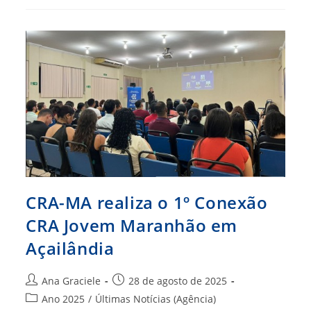
Encontro
Estadual
De
Profissionais
De
Administração
2025,
Em
Brasília
CRA-MA realiza o 1º Conexão
CRA Jovem Maranhão em
Açailândia
Autor
Post
Ana Graciele
28 de agosto de 2025
do
publicado:
Categoria
Ano 2025
/
Últimas Notícias (Agência)
post: