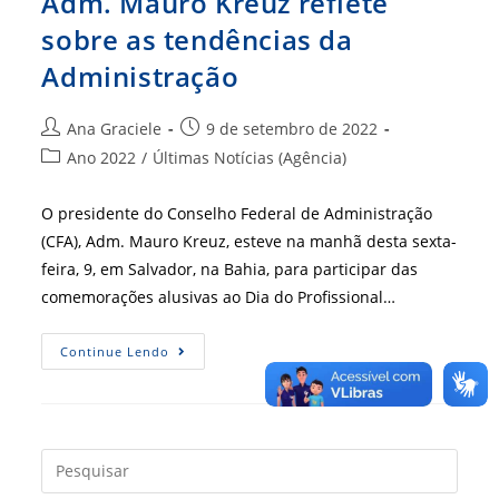
Adm. Mauro Kreuz reflete
sobre as tendências da
Administração
Autor
Post
Ana Graciele
9 de setembro de 2022
do
publicado:
Categoria
Ano 2022
/
Últimas Notícias (Agência)
post:
do
post:
O presidente do Conselho Federal de Administração
(CFA), Adm. Mauro Kreuz, esteve na manhã desta sexta-
feira, 9, em Salvador, na Bahia, para participar das
comemorações alusivas ao Dia do Profissional…
Nos
Continue Lendo
57
Anos
Da
Profissão,
Adm.
Mauro
Kreuz
Press
Reflete
a
Sobre