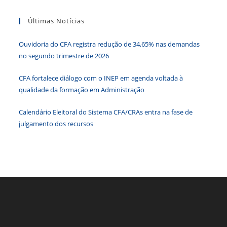
As
tecla
Tendências
Da
Últimas Notícias
“Esc”
Administração
para
Ouvidoria do CFA registra redução de 34,65% nas demandas
fecha
no segundo trimestre de 2026
o
paine
CFA fortalece diálogo com o INEP em agenda voltada à
de
qualidade da formação em Administração
pesqu
Calendário Eleitoral do Sistema CFA/CRAs entra na fase de
julgamento dos recursos