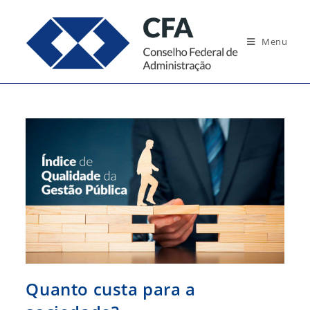
Ir
para
Menu
o
conteúdo
Quanto custa para a