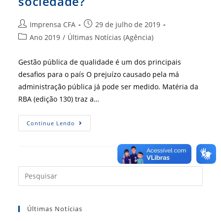
sociedade?
Autor
Post
Imprensa CFA
29 de julho de 2019
do
publicado:
Categoria
Ano 2019
/
Últimas Notícias (Agência)
post:
do
post:
Gestão pública de qualidade é um dos principais
desafios para o país O prejuízo causado pela má
administração pública já pode ser medido. Matéria da
RBA (edição 130) traz a…
Quanto
Continue Lendo
Custa
Para
A
Sociedade?
Press
a
tecla
Últimas Notícias
“Esc”