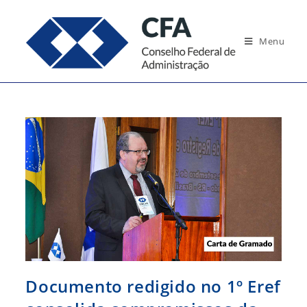
Ir
para
Menu
o
conteúdo
Documento redigido no 1º Eref