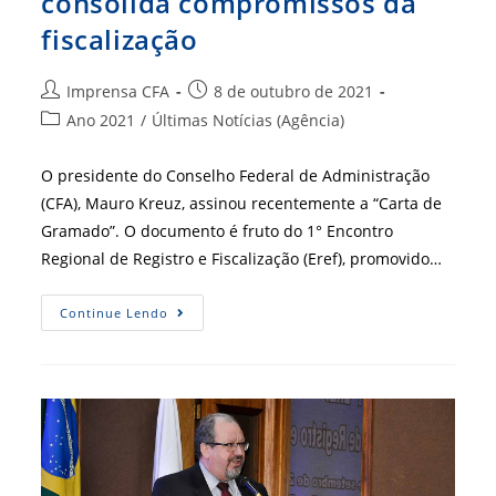
consolida compromissos da
fiscalização
Autor
Post
Imprensa CFA
8 de outubro de 2021
do
publicado:
Categoria
Ano 2021
/
Últimas Notícias (Agência)
post:
do
post:
O presidente do Conselho Federal de Administração
(CFA), Mauro Kreuz, assinou recentemente a “Carta de
Gramado”. O documento é fruto do 1° Encontro
Regional de Registro e Fiscalização (Eref), promovido…
Documento
Continue Lendo
Redigido
No
1º
Eref
Consolida
Compromissos
Da
Fiscalização