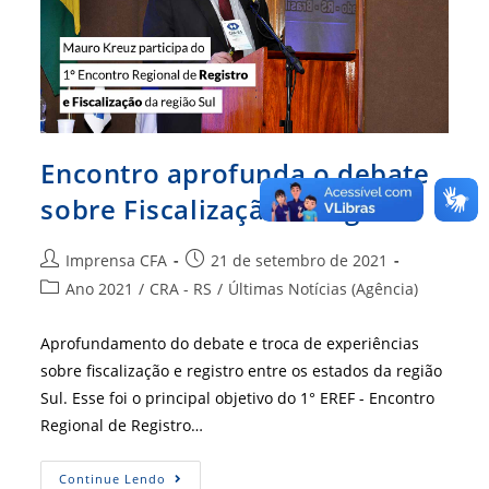
Encontro aprofunda o debate
sobre Fiscalização e Registro
Autor
Post
Imprensa CFA
21 de setembro de 2021
do
publicado:
Categoria
Ano 2021
/
CRA - RS
/
Últimas Notícias (Agência)
post:
do
post:
Aprofundamento do debate e troca de experiências
sobre fiscalização e registro entre os estados da região
Sul. Esse foi o principal objetivo do 1° EREF - Encontro
Regional de Registro…
Encontro
Continue Lendo