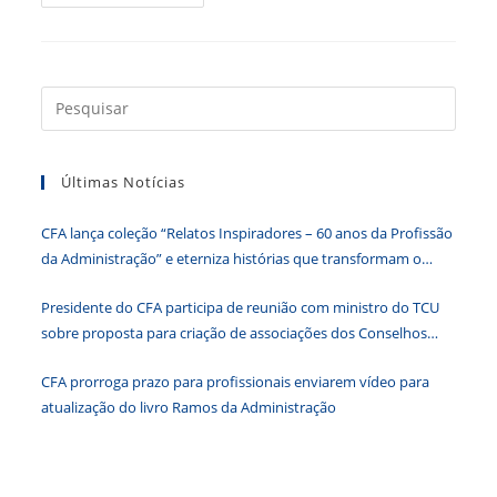
Aprofunda
O
Debate
Sobre
Fiscalização
E
Registro
Press
a
tecla
Últimas Notícias
“Esc”
para
CFA lança coleção “Relatos Inspiradores – 60 anos da Profissão
fecha
da Administração” e eterniza histórias que transformam o
o
Brasil
paine
Presidente do CFA participa de reunião com ministro do TCU
de
sobre proposta para criação de associações dos Conselhos
pesqu
Federais
CFA prorroga prazo para profissionais enviarem vídeo para
atualização do livro Ramos da Administração