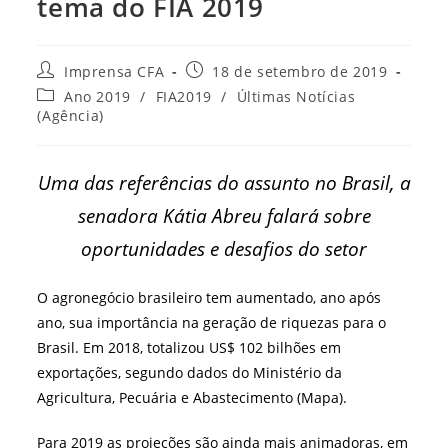
tema do FIA 2019
Autor
Post
Imprensa CFA
18 de setembro de 2019
do
publicado:
Categoria
Ano 2019
/
FIA2019
/
Últimas Notícias
post:
do
(Agência)
post:
Uma das referências do assunto no Brasil, a
senadora Kátia Abreu falará sobre
oportunidades e desafios do setor
O agronegócio brasileiro tem aumentado, ano após
ano, sua importância na geração de riquezas para o
Brasil. Em 2018, totalizou US$ 102 bilhões em
exportações, segundo dados do Ministério da
Agricultura, Pecuária e Abastecimento (Mapa).
Para 2019 as projeções são ainda mais animadoras, em