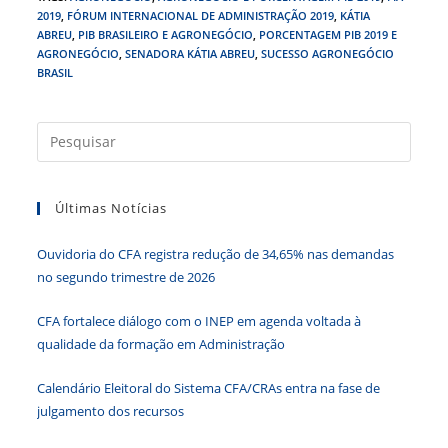
c
itt
k
at
ss
tF
2019
,
FÓRUM INTERNACIONAL DE ADMINISTRAÇÃO 2019
,
KÁTIA
e
er
e
s
e
ri
ABREU
,
PIB BRASILEIRO E AGRONEGÓCIO
,
PORCENTAGEM PIB 2019 E
b
dI
A
n
e
AGRONEGÓCIO
,
SENADORA KÁTIA ABREU
,
SUCESSO AGRONEGÓCIO
BRASIL
o
n
p
g
n
o
p
er
dl
Press
k
y
a
tecla
Últimas Notícias
“Esc”
para
Ouvidoria do CFA registra redução de 34,65% nas demandas
fecha
no segundo trimestre de 2026
o
paine
CFA fortalece diálogo com o INEP em agenda voltada à
de
qualidade da formação em Administração
pesqu
Calendário Eleitoral do Sistema CFA/CRAs entra na fase de
julgamento dos recursos