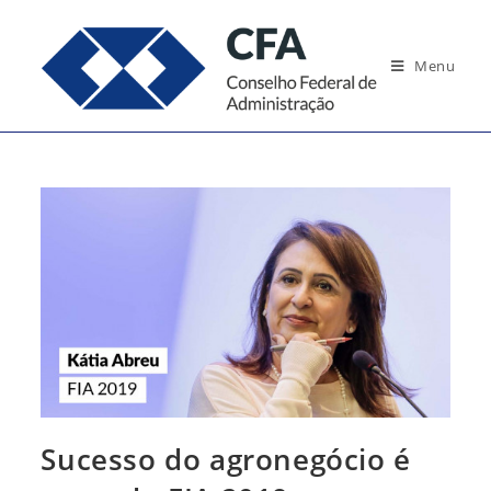
Ir
para
Menu
o
conteúdo
Sucesso do agronegócio é