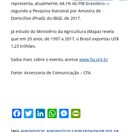
representa, atualmente, 44,1% do PIB brasileiro —
segundo a Pesquisa Nacional por Amostra de
Domicílios (Pnad), do IBGE, de 2017.
Já estudo do Ministério da Agricultura (Mapa) revela
que em 20 anos, de 1997 a 2017, o Brasil exportou US$
1,23 trilhões.
Saiba mais sobre o evento, acesse
www.fia.org.br
Fonte: Assessoria de Comunicação – CFA
F
T
Li
W
M
Pr
a
w
n
h
e
in
TAGS
:
AGRONEGÓCIO
,
AGRONEGÓCIO E PORCENTAGEM PIB 2019
,
FIA