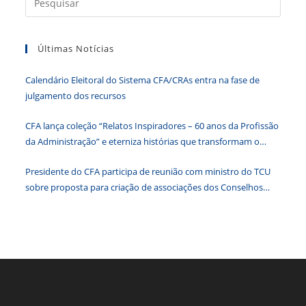
o
p
er
dl
a
k
y
tecla
Últimas Notícias
“Esc”
para
Calendário Eleitoral do Sistema CFA/CRAs entra na fase de
fecha
julgamento dos recursos
o
paine
CFA lança coleção “Relatos Inspiradores – 60 anos da Profissão
de
da Administração” e eterniza histórias que transformam o
pesqu
Brasil
Presidente do CFA participa de reunião com ministro do TCU
sobre proposta para criação de associações dos Conselhos
Federais