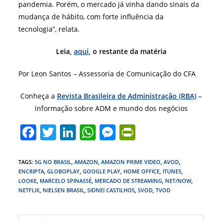
pandemia. Porém, o mercado já vinha dando sinais da
mudança de hábito, com forte influência da
tecnologia”, relata.
Leia,
aqui
, o restante da matéria
Por Leon Santos – Assessoria de Comunicação do CFA
Conheça a
Revista Brasileira de Administração (RBA)
–
informação sobre ADM e mundo dos negócios
F
T
Li
W
M
Pr
a
w
n
h
e
in
c
itt
k
at
ss
tF
TAGS
:
5G NO BRASIL
,
AMAZON
,
AMAZON PRIME VIDEO
,
AVOD
,
ENCRIPTA
,
GLOBOPLAY
,
GOOGLE PLAY
,
HOME OFFICE
,
ITUNES
,
e
er
e
s
e
ri
LOOKE
,
MARCELO SPINASSÉ
,
MERCADO DE STREAMING
,
NET/NOW
,
b
dI
A
n
e
NETFLIX
,
NIELSEN BRASIL
,
SIDNEI CASTILHOS
,
SVOD
,
TVOD
o
n
p
g
n
Press