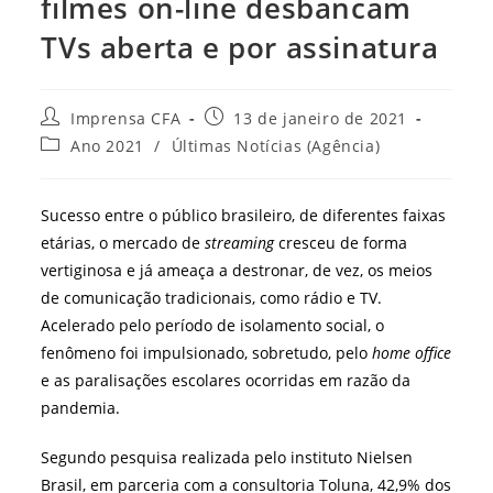
filmes on-line desbancam
TVs aberta e por assinatura
Autor
Post
Imprensa CFA
13 de janeiro de 2021
do
publicado:
Categoria
Ano 2021
/
Últimas Notícias (Agência)
post:
do
post:
Sucesso entre o público brasileiro, de diferentes faixas
etárias, o mercado de
streaming
cresceu de forma
vertiginosa e já ameaça a destronar, de vez, os meios
de comunicação tradicionais, como rádio e TV.
Acelerado pelo período de isolamento social, o
fenômeno foi impulsionado, sobretudo, pelo
home office
e as paralisações escolares ocorridas em razão da
pandemia.
Segundo pesquisa realizada pelo instituto Nielsen
Brasil, em parceria com a consultoria Toluna, 42,9% dos