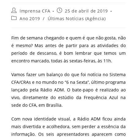
Autor
Post
Imprensa CFA
25 de abril de 2019
do
publicado:
Categoria
Ano 2019
/
Últimas Notícias (Agência)
post:
do
post:
Fim de semana chegando e quem é que não gosta, não
é mesmo? Mas antes de partir para as atividades do
período de descanso, é bom lembrar que temos um
encontro marcado, todas às sextas-feiras, às 11h.
Vamos fazer um balanço do que foi notícia no Sistema
CFA/CRAs e no mundo no “6 na Sexta”, último programa
lançado pela Rádio ADM. O bate-papo é realizado ao
vivo, diretamente do estúdio da Frequência Azul na
sede do CFA, em Brasília.
Com nova identidade visual, a Rádio ADM ficou ainda
mais divertida e acolhedora, sem perder a essência da
informação. Os seis apresentadores aparecem como