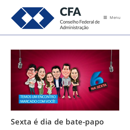
Ir
para
Menu
o
conteúdo
Sexta é dia de bate-papo