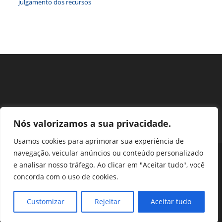
julgamento dos recursos
Nós valorizamos a sua privacidade.
Usamos cookies para aprimorar sua experiência de
navegação, veicular anúncios ou conteúdo personalizado
Perguntas Frequentes
Ouvidoria
Transparência e prestação de contas
e analisar nosso tráfego. Ao clicar em "Aceitar tudo", você
Assessoria de Imprensa
Portal SEI
LGPD
concorda com o uso de cookies.
Protocolo / Peticionamento
Setor de Autarquias Sul 1 Bloco L Edificio CFA - Asa Sul, Brasília -
Customizar
Rejeitar
Aceitar tudo
DF, 70070-932 | Telefone: (61) 3218-1800 | cfa@cfa.org.br |
Copyright - 2024 CFA | All Rights Reserved | Powered by CFA