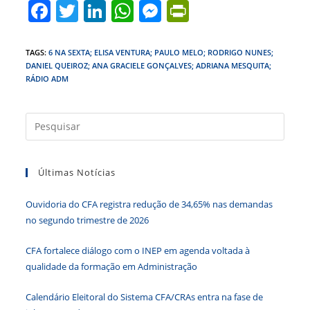
F
T
Li
W
M
Pr
a
w
n
h
e
in
c
itt
k
at
ss
tF
TAGS
:
6 NA SEXTA; ELISA VENTURA; PAULO MELO; RODRIGO NUNES;
DANIEL QUEIROZ; ANA GRACIELE GONÇALVES; ADRIANA MESQUITA;
e
er
e
s
e
ri
RÁDIO ADM
b
dI
A
n
e
o
n
p
g
n
Press
o
p
er
dl
a
tecla
k
y
Últimas Notícias
“Esc”
para
Ouvidoria do CFA registra redução de 34,65% nas demandas
fecha
no segundo trimestre de 2026
o
paine
CFA fortalece diálogo com o INEP em agenda voltada à
de
qualidade da formação em Administração
pesqu
Calendário Eleitoral do Sistema CFA/CRAs entra na fase de