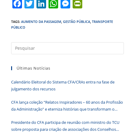
F
T
Li
W
M
Pr
a
w
n
h
e
in
c
itt
k
at
ss
tF
TAGS
:
AUMENTO DA PASSAGEM
,
GESTÃO PÚBLICA
,
TRANSPORTE
PÚBLICO
e
er
e
s
e
ri
b
dI
A
n
e
Press
o
n
p
g
n
a
o
p
er
dl
tecla
k
y
Últimas Notícias
“Esc”
para
Calendário Eleitoral do Sistema CFA/CRAs entra na fase de
fecha
julgamento dos recursos
o
paine
CFA lança coleção “Relatos Inspiradores – 60 anos da Profissão
de
da Administração” e eterniza histórias que transformam o
pesqu
Brasil
Presidente do CFA participa de reunião com ministro do TCU
sobre proposta para criação de associações dos Conselhos