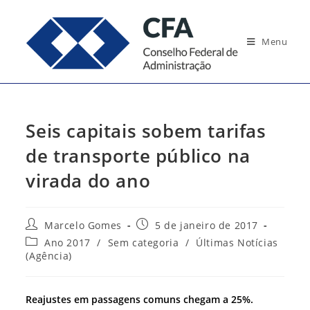
Ir
para
Menu
o
conteúdo
Seis capitais sobem tarifas
de transporte público na
virada do ano
Autor
Post
Marcelo Gomes
5 de janeiro de 2017
do
publicado:
Categoria
Ano 2017
/
Sem categoria
/
Últimas Notícias
post:
do
(Agência)
post:
Reajustes em passagens comuns chegam a 25%.