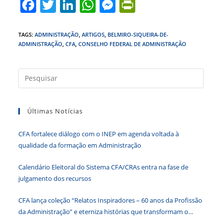
F
T
Li
W
M
Pr
a
w
n
h
e
in
c
itt
k
at
ss
tF
TAGS
:
ADMINISTRAÇÃO
,
ARTIGOS
,
BELMIRO-SIQUEIRA-DE-
ADMINISTRAÇÃO
,
CFA
,
CONSELHO FEDERAL DE ADMINISTRAÇÃO
e
er
e
s
e
ri
b
dI
A
n
e
Press
o
n
p
g
n
a
o
p
er
dl
tecla
k
y
Últimas Notícias
“Esc”
para
CFA fortalece diálogo com o INEP em agenda voltada à
fecha
qualidade da formação em Administração
o
paine
Calendário Eleitoral do Sistema CFA/CRAs entra na fase de
de
julgamento dos recursos
pesqu
CFA lança coleção “Relatos Inspiradores – 60 anos da Profissão
da Administração” e eterniza histórias que transformam o