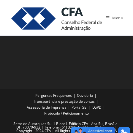
Ir
para
Menu
o
conteúdo
Perguntas Frequentes
Ouvidoria
Transparência e prestação de contas
Assessoria de Imprensa
Portal SEI
LGPD
Protocolo / Peticionamento
Setor de Autarquias Sul 1 Bloco L Edificio CFA - Asa Sul, Brasília -
DF, 70070-932 | Telefone: (61) 3218-1800 | cfa@cfa.org.br |
Copyright - 2024 CFA | All Rights Reserved | Powered by CFA