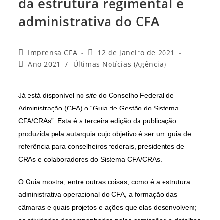
da estrutura regimental e
administrativa do CFA
Autor
Post
Imprensa CFA
12 de janeiro de 2021
do
publicado:
Categoria
Ano 2021
/
Últimas Notícias (Agência)
post:
do
post:
Já está disponível no
site
do Conselho Federal de
Administração (CFA) o “Guia de Gestão do Sistema
CFA/CRAs”. Esta é a terceira edição da publicação
produzida pela autarquia cujo objetivo é ser um guia de
referência para conselheiros federais, presidentes de
CRAs e colaboradores do Sistema CFA/CRAs.
O Guia mostra, entre outras coisas, como é a estrutura
administrativa operacional do CFA, a formação das
câmaras e quais projetos e ações que elas desenvolvem;
as atividades desempenhadas pelas comissões e detalhes