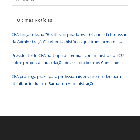
a
o
n
p
g
n
tecla
o
p
er
dl
Últimas Notícias
“Esc”
k
y
para
CFA lança coleção “Relatos Inspiradores – 60 anos da Profissão
fecha
da Administração” e eterniza histórias que transformam o
o
Brasil
paine
Presidente do CFA participa de reunião com ministro do TCU
de
sobre proposta para criação de associações dos Conselhos
pesqu
Federais
CFA prorroga prazo para profissionais enviarem vídeo para
atualização do livro Ramos da Administração