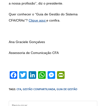
a nossa profissão”, diz o presidente.
Quer conhecer o “Guia de Gestão do Sistema
CFA/CRAs”?
Clique aqui
e confira.
Ana Graciele Gonçalves
Assessoria de Comunicação CFA
F
T
Li
W
M
Pr
a
w
n
h
e
in
c
itt
k
at
ss
tF
TAGS
:
CFA
,
GESTÃO COMPARTILHADA
,
GUIA DE GESTÃO
e
er
e
s
e
ri
b
dI
A
n
e
Press